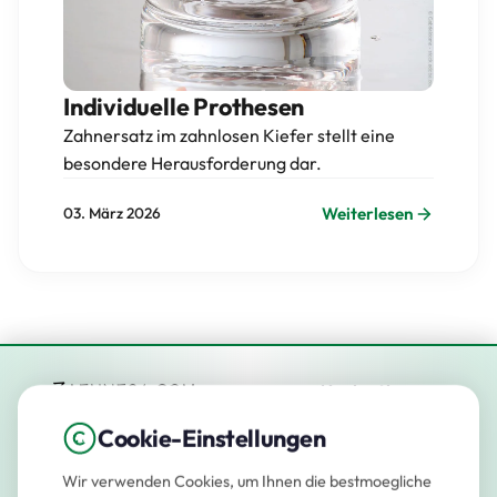
Individuelle Prothesen
Zahnersatz im zahnlosen Kiefer stellt eine
besondere Herausforderung dar.
Weiterlesen
03. März 2026
Navigation
Startseite
Cookie-Einstellungen
App
Wir verwenden Cookies, um Ihnen die bestmoegliche
Ihr Partner fuer modernen
Karriere